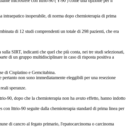
iante microsfere con Ittrio-90 ( Y-90 ) come una opzione per il
ma intraepatico inoperabile, di norma dopo chemioterapia di prima
mbinata di 12 studi comprendenti un totale di 298 pazienti, che era
sulla SIRT, indicanti che quel che più conta, nei tre studi selezionati,
arte di un gruppo multidisciplinare in caso di risposta positiva a
ase di Cisplatino e Gemcitabina.
 e pertanto non sono immediatamente eleggibili per una resezione
 reali speranze.
Ittrio-90, dopo che la chemioterapia non ha avuto effetto, hanno indotto
 con Ittrio-90 seguite dalla chemioterapia standard di prima linea per
mune di cancro al fegato primario, l'epatocarcinoma o carcinoma