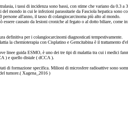
tralasia, i tassi di incidenza sono bassi, con stime che variano da 0.3 a
parti del mondo in cui le infezioni parassitarie da Fasciola hepatica son
0 persone all'anno, il tasso di colangiocarcinoma più alto al mondo.
 essere causato da lesioni croniche al fegato o al dotto biliare, come in
ura definitiva per i colangiocarcinomi diagnosticati tempestivamente.
lattia la chemioterapia con Cisplatino e Gemcitabina è il trattamento d'el
e linee guida ESMO, è uno dei tre tipi di malattia tra cui i medici fann
CA ) e quello distale ( dCCA ).
dotati di formazione specifica. Milioni di microsfere radioattive sono som
si del tumore.( Xagena_2016 )