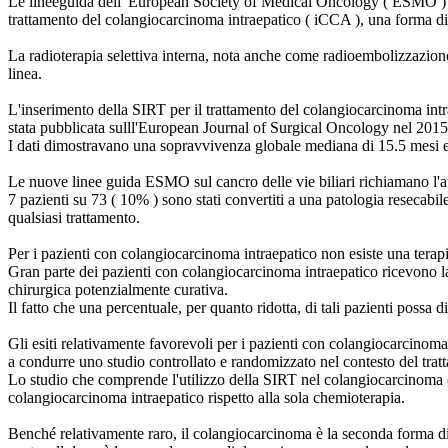
Le lineeguida dell' European Society of Medical Oncology ( ESMO ) hann
trattamento del colangiocarcinoma intraepatico ( iCCA ), una forma di 
La radioterapia selettiva interna, nota anche come radioembolizzazion
linea.
L'inserimento della SIRT per il trattamento del colangiocarcinoma intr
stata pubblicata sulll'European Journal of Surgical Oncology nel 2015
I dati dimostravano una sopravvivenza globale mediana di 15.5 mesi e ta
Le nuove linee guida ESMO sul cancro delle vie biliari richiamano l'atte
7 pazienti su 73 ( 10% ) sono stati convertiti a una patologia resecabil
qualsiasi trattamento.
Per i pazienti con colangiocarcinoma intraepatico non esiste una terapi
Gran parte dei pazienti con colangiocarcinoma intraepatico ricevono l
chirurgica potenzialmente curativa.
Il fatto che una percentuale, per quanto ridotta, di tali pazienti possa 
Gli esiti relativamente favorevoli per i pazienti con colangiocarcinoma
a condurre uno studio controllato e randomizzato nel contesto del trat
Lo studio che comprende l'utilizzo della SIRT nel colangiocarcinoma (
colangiocarcinoma intraepatico rispetto alla sola chemioterapia.
Benché relativamente raro, il colangiocarcinoma è la seconda forma d