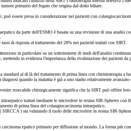
o indicato l'utilizzo della SIRT ( radioterapia interna selettiva ) med
tumore primario del fegato che origina dal dotto biliare.
e, può essere presa in considerazione nei pazienti con colangiocarcino
aepatico da parte dell'ESMO è basata su una revisione di una analisi co
.
ssi di risposta al trattamento del 28% nei pazienti trattati con SIRT.
nzione in particolare su un sottoinsieme di studi dell'analisi combinata 
e, mettendo in evidenza l'importanza della rivalutazione dei pazienti da p
a standard al di là del trattamento di prima linea con chemioterapia a b
a diagnosi quando la malattia è già a uno stadio relativamente avanzato
divenire resecabile chirurgicamente significa che la SIRT può offrire loro
 intraepatico trattati mediante le microsfere in resina SIR-Spheres con 
tamento di prima linea del colangiocarcinoma intraepatico.
 SIRCCA ) sta valutando il ruolo delle microsfere in resina SIR-Spheres
i carcinoma epatico primario per diffusione al mondo. La forma più co