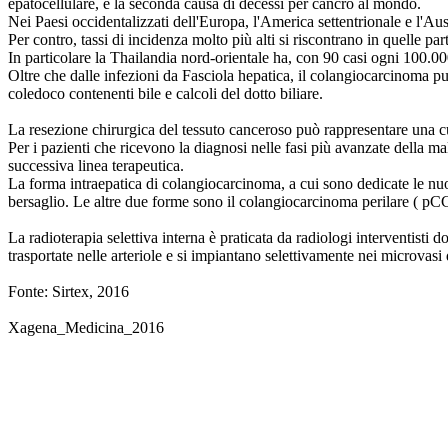
epatocellulare, è la seconda causa di decessi per cancro al mondo.
Nei Paesi occidentalizzati dell'Europa, l'America settentrionale e l'Aus
Per contro, tassi di incidenza molto più alti si riscontrano in quelle 
In particolare la Thailandia nord-orientale ha, con 90 casi ogni 100.00
Oltre che dalle infezioni da Fasciola hepatica, il colangiocarcinoma può
coledoco contenenti bile e calcoli del dotto biliare.
La resezione chirurgica del tessuto canceroso può rappresentare una c
Per i pazienti che ricevono la diagnosi nelle fasi più avanzate della ma
successiva linea terapeutica.
La forma intraepatica di colangiocarcinoma, a cui sono dedicate le nuov
bersaglio. Le altre due forme sono il colangiocarcinoma perilare ( pC
La radioterapia selettiva interna è praticata da radiologi interventisti 
trasportate nelle arteriole e si impiantano selettivamente nei microva
Fonte: Sirtex, 2016
Xagena_Medicina_2016