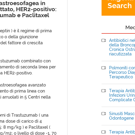
gastroesofagea in
Search
ttato, HER2-positivo:
umab e Paclitaxel
Me
tin ) è il regime di prima
o o della giunzione
Antibiotici n
del fattore di crescita
della Bronc
Cronica Ostru
riacutizzata
 Trastuzumab combinato con
amento di seconda linea per
Polmoniti com
Percorso Dia
ea HER2-positivo.
Terapeutico
gastroesofagea avanzato
Terapia Antib
ento di prima linea con
Infezioni Uri
rruolati in 5 Centri nella
Complicate C
Sinusiti Masce
iorni di Trastuzumab ( una
Odontogene
una dose di carico di 4
: 8 mg/kg ) e Paclitaxel (
Terapia Antib
 mg/m2; o livello di dose -1, 70