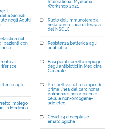
International Myeloma
Workshop 2021
er il
elle Sinusiti
ute negli Adulti
Ruolo dell'immunoterapia
i
nella prima linea di terapia
del NSCLC
etaistina nel
i pazienti con
Resistenza batterica agli
ginose
antibiotici
fronte al
Basi per il corretto impiego
riferisce
degli antibiotici in Medicina
Generale
tterica agli
Prospettive nella terapia di
prima linea del carcinoma
polmonare non a piccole
cellule non-oncogene-
addicted
orretto impiego
ici in Medicina
Covid-19 e neoplasie
ematologiche