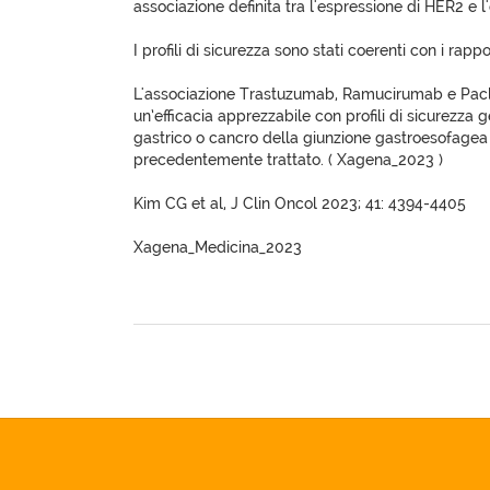
associazione definita tra l'espressione di HER2 e l'
I profili di sicurezza sono stati coerenti con i rapp
L'associazione Trastuzumab, Ramucirumab e Pacl
un’efficacia apprezzabile con profili di sicurezza g
gastrico o cancro della giunzione gastroesofagea
precedentemente trattato. ( Xagena_2023 )
Kim CG et al, J Clin Oncol 2023; 41: 4394-4405
Xagena_Medicina_2023