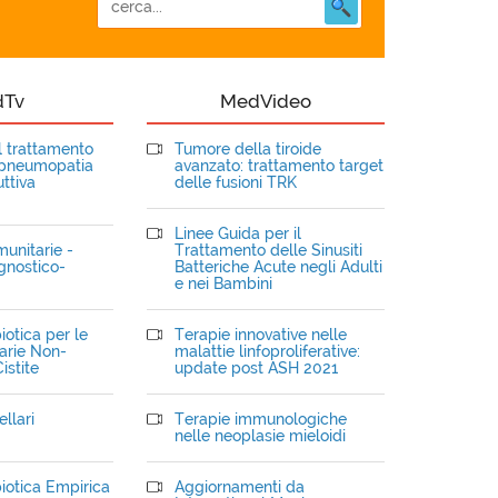
dTv
MedVideo
el trattamento
Tumore della tiroide
opneumopatia
avanzato: trattamento target
ttiva
delle fusioni TRK
Linee Guida per il
unitarie -
Trattamento delle Sinusiti
gnostico-
Batteriche Acute negli Adulti
e nei Bambini
iotica per le
Terapie innovative nelle
narie Non-
malattie linfoproliferative:
istite
update post ASH 2021
llari
Terapie immunologiche
nelle neoplasie mieloidi
iotica Empirica
Aggiornamenti da