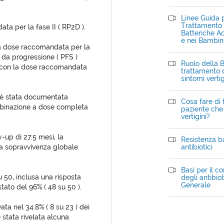
Linee Guida p
Trattamento d
ta per la fase II ( RP2D ).
Batteriche Ac
e nei Bambin
la dose raccomandata per la
a da progressione ( PFS )
Ruolo della B
ti con la dose raccomandata
trattamento d
sintomi verti
on è stata documentata
Cosa fare di 
mbinazione a dose completa
paziente che 
vertigini?
-up di 27.5 mesi, la
Resistenza ba
a sopravvivenza globale
antibiotici
.
Basi per il c
su 50, inclusa una risposta
degli antibiot
Generale
stato del 96% ( 48 su 50 ).
ata nel 34.8% ( 8 su 23 ) dei
 stata rivelata alcuna