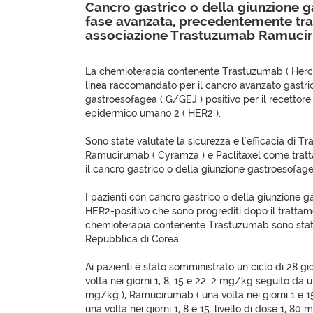
Cancro gastrico o della giunzione 
fase avanzata, precedentemente tra
associazione Trastuzumab Ramucir
La chemioterapia contenente Trastuzumab ( Hercep
linea raccomandato per il cancro avanzato gastric
gastroesofagea ( G/GEJ ) positivo per il recettore 
epidermico umano 2 ( HER2 ).
Sono state valutate la sicurezza e l'efficacia di
Ramucirumab ( Cyramza ) e Paclitaxel come tratt
il cancro gastrico o della giunzione gastroesofag
I pazienti con cancro gastrico o della giunzione 
HER2-positivo che sono progrediti dopo il trattam
chemioterapia contenente Trastuzumab sono stati a
Repubblica di Corea.
Ai pazienti è stato somministrato un ciclo di 28 g
volta nei giorni 1, 8, 15 e 22: 2 mg/kg seguito da 
mg/kg ), Ramucirumab ( una volta nei giorni 1 e 15
una volta nei giorni 1, 8 e 15: livello di dose 1, 80