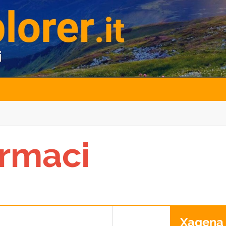
rmaci
Xagena